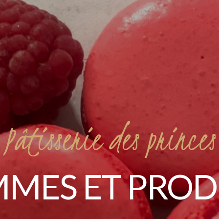
Pâtisserie
des
princes
MMES
ET
PROD