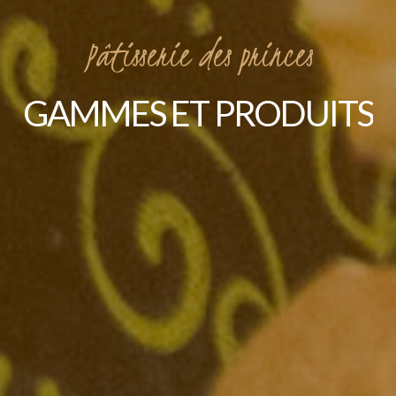
Pâtisserie
des
princes
GAMMES
ET
PRODUITS