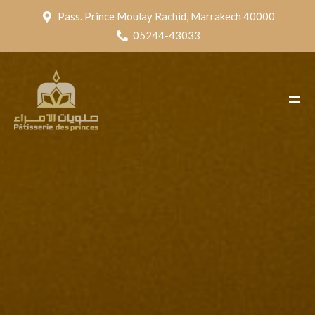
Pass. Prince Moulay Rachid, Marrakech 40000
05244-43033