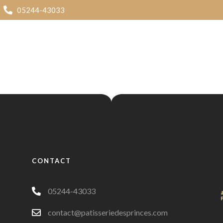
05244-43033
Accueil
Présentation
CONTACT
05244-43033
contact@patisseriedesprinces.com